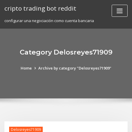
Skip
cripto trading bot reddit
to
content
configurar una negociación como cuenta bancaria
Category Delosreyes71909
Home
Archive by category "Delosreyes71909"
Delosreyes71909