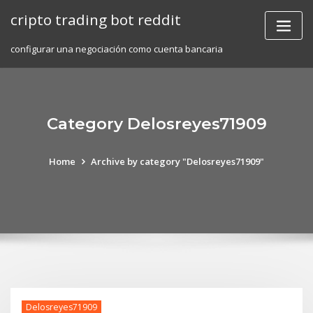
Skip
cripto trading bot reddit
to
content
configurar una negociación como cuenta bancaria
Category Delosreyes71909
Home
Archive by category "Delosreyes71909"
Delosreyes71909