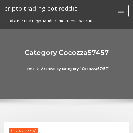
Skip
cripto trading bot reddit
to
content
configurar una negociación como cuenta bancaria
Category Cocozza57457
Home
Archive by category "Cocozza57457"
Cocozza57457