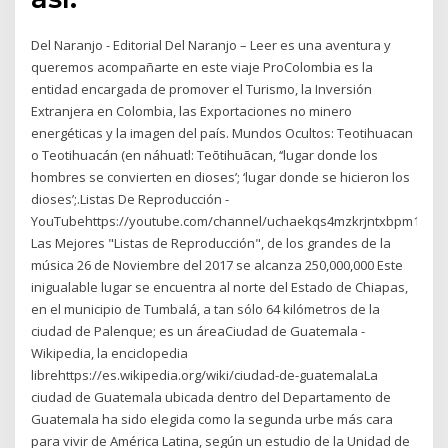
Del Naranjo - Editorial Del Naranjo – Leer es una aventura y
queremos acompañarte en este viaje ProColombia es la
entidad encargada de promover el Turismo, la Inversión
Extranjera en Colombia, las Exportaciones no minero
energéticas y la imagen del país. Mundos Ocultos: Teotihuacan
o Teotihuacán (en náhuatl: Teōtihuācan, ‘‘lugar donde los
hombres se convierten en dioses’; ‘lugar donde se hicieron los
dioses’;.Listas De Reproducción -
YouTubehttps://youtube.com/channel/uchaekqs4mzkrjntxbpm1uqaht
Las Mejores "Listas de Reproducción", de los grandes de la
música 26 de Noviembre del 2017 se alcanza 250,000,000 Este
inigualable lugar se encuentra al norte del Estado de Chiapas,
en el municipio de Tumbalá, a tan sólo 64 kilómetros de la
ciudad de Palenque; es un áreaCiudad de Guatemala -
Wikipedia, la enciclopedia
librehttps://es.wikipedia.org/wiki/ciudad-de-guatemalaLa
ciudad de Guatemala ubicada dentro del Departamento de
Guatemala ha sido elegida como la segunda urbe más cara
para vivir de América Latina, según un estudio de la Unidad de