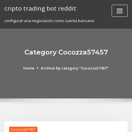
Skip
cripto trading bot reddit
to
content
configurar una negociación como cuenta bancaria
Category Cocozza57457
Home
Archive by category "Cocozza57457"
Cocozza57457