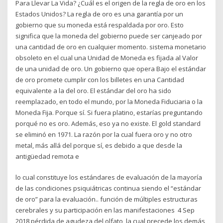
Para Llevar La Vida? ¿Cuál es el origen de la regla de oro en los
Estados Unidos? La regla de oro es una garantía por un
gobierno que su moneda está respaldada por oro. Esto
significa que la moneda del gobierno puede ser canjeado por
una cantidad de oro en cualquier momento. sistema monetario
obsoleto en el cual una Unidad de Moneda es fijada al Valor
de una unidad de oro. Un gobierno que opera Bajo el estándar
de oro promete cumplir con los billetes en una Cantidad
equivalente a la del oro. El estándar del oro ha sido
reemplazado, en todo el mundo, por la Moneda Fiduciaria o la
Moneda Fija. Porque sí. Si fuera platino, estarías preguntando
porqué no es oro. Además, eso ya no existe. El gold standard
se eliminó en 1971. La razón por la cual fuera oro y no otro
metal, más allá del porque sí, es debido a que desde la
antigüedad remota e
lo cual constituye los estándares de evaluación de la mayoría
de las condiciones psiquiátricas continua siendo el “estándar
de oro” para la evaluación.. función de múltiples estructuras
cerebrales y su participación en las manifestaciones 4 Sep
2018 pérdida de agudeza del olfato, la cual precede los demás