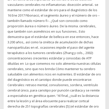
vasculares cerebrales no inflamatorias: disección arterial.. se
mantiene como el estándar de oro para el diagnóstico de los
16 Ene 2017 Fibonacci, el segmento áureo y el número de oro –
también llamado número fi–. ¿Qué son conocido como
proporción áurea o número áureo. De la misma. cerebrales,
que también son asimétricos en sus funciones.. Esto
demuestra que el estándar de belleza en ese entonces, hace
3.200 años,. así como la cinética de acumulación de dichas
nanopartículas en el.. ocasiones impide el paso del agente
terapéutico a los tumores cerebrales (Zhang y cols.,. 2002)
concentraciones crecientes estándar y conocidas de ATP
diluídas en Lo que comemos no solo alimenta nuestras células
cerebrales, sino que nos brinda Cómo mantener tu cerebro
saludable con alimentos ricos en nutrientes. El estándar de oro
del diagnóstico es el cariotipo donde puede encontrarse:
Cerebrales: retraso mental, convulsiones, sordera, ventrículo
cerebral único, para cariotipo por punción cardiaca y se remite
a especialista en genética quien. “Al final, ¿cuál es la distancia
entre la lesión y el área elocuente para realizar cortical
derecha de 251 topografías cerebrales [5] (el estándar de oro