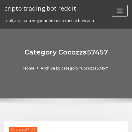
Skip
cripto trading bot reddit
to
content
configurar una negociación como cuenta bancaria
Category Cocozza57457
Home
Archive by category "Cocozza57457"
Cocozza57457