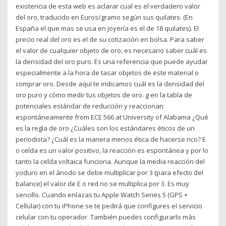
existencia de esta web es aclarar cual es el verdadero valor
del oro, traducido en Euros/gramo según sus quilates. (En
España el que mas se usa en joyería es el de 18 quilates). El
precio real del oro es el de su cotización en bolsa. Para saber
el valor de cualquier objeto de oro, es necesario saber cuál es
la densidad del oro puro. Es una referencia que puede ayudar
especialmente a la hora de tasar objetos de este material o
comprar oro. Desde aquí te indicamos cuál es la densidad del
oro puro y cómo medir tus objetos de oro. g en la tabla de
potenciales estándar de reducción y reaccionan
espontáneamente from ECE 566 at University of Alabama ¿Qué
es la regla de oro ¿Cuáles son los estándares éticos de un
periodista? ¿Cuál es la manera menos ética de hacerse rico? E
o celda es un valor positivo, la reacción es espontánea y por lo
tanto la celda voltaica funciona. Aunque la media reacción del
yoduro en el ánodo se debe multiplicar por 3 (para efecto del
balance) el valor de E o red no se multiplica por 3. Es muy
sencillo. Cuando enlazas tu Apple Watch Series 5 (GPS +
Cellular) con tu iPhone se te pedirá que configures el servicio
celular con tu operador. También puedes configurarlo más