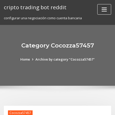
Skip
cripto trading bot reddit
to
content
configurar una negociación como cuenta bancaria
Category Cocozza57457
Home
Archive by category "Cocozza57457"
Cocozza57457