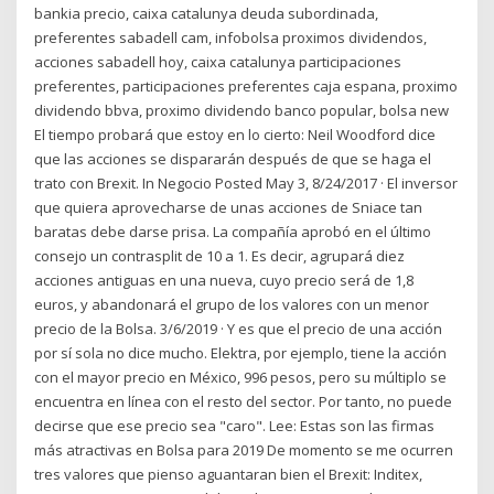
bankia precio, caixa catalunya deuda subordinada,
preferentes sabadell cam, infobolsa proximos dividendos,
acciones sabadell hoy, caixa catalunya participaciones
preferentes, participaciones preferentes caja espana, proximo
dividendo bbva, proximo dividendo banco popular, bolsa new
El tiempo probará que estoy en lo cierto: Neil Woodford dice
que las acciones se dispararán después de que se haga el
trato con Brexit. In Negocio Posted May 3, 8/24/2017 · El inversor
que quiera aprovecharse de unas acciones de Sniace tan
baratas debe darse prisa. La compañía aprobó en el último
consejo un contrasplit de 10 a 1. Es decir, agrupará diez
acciones antiguas en una nueva, cuyo precio será de 1,8
euros, y abandonará el grupo de los valores con un menor
precio de la Bolsa. 3/6/2019 · Y es que el precio de una acción
por sí sola no dice mucho. Elektra, por ejemplo, tiene la acción
con el mayor precio en México, 996 pesos, pero su múltiplo se
encuentra en línea con el resto del sector. Por tanto, no puede
decirse que ese precio sea "caro". Lee: Estas son las firmas
más atractivas en Bolsa para 2019 De momento se me ocurren
tres valores que pienso aguantaran bien el Brexit: Inditex,