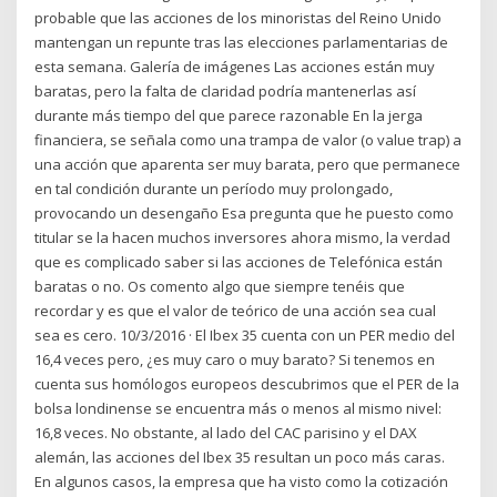
probable que las acciones de los minoristas del Reino Unido
mantengan un repunte tras las elecciones parlamentarias de
esta semana. Galería de imágenes Las acciones están muy
baratas, pero la falta de claridad podría mantenerlas así
durante más tiempo del que parece razonable En la jerga
financiera, se señala como una trampa de valor (o value trap) a
una acción que aparenta ser muy barata, pero que permanece
en tal condición durante un período muy prolongado,
provocando un desengaño Esa pregunta que he puesto como
titular se la hacen muchos inversores ahora mismo, la verdad
que es complicado saber si las acciones de Telefónica están
baratas o no. Os comento algo que siempre tenéis que
recordar y es que el valor de teórico de una acción sea cual
sea es cero. 10/3/2016 · El Ibex 35 cuenta con un PER medio del
16,4 veces pero, ¿es muy caro o muy barato? Si tenemos en
cuenta sus homólogos europeos descubrimos que el PER de la
bolsa londinense se encuentra más o menos al mismo nivel:
16,8 veces. No obstante, al lado del CAC parisino y el DAX
alemán, las acciones del Ibex 35 resultan un poco más caras.
En algunos casos, la empresa que ha visto como la cotización