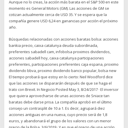
Aunque no lo creas, la acción más barata en el S&P 500 en este
momento es General Motors (GM). Las acciones de GM se
cotizan actualmente cerca de USD 35. Y se espera que la
compañía genere USD 6,24 en ganancias por acción el próximo
año.
Búsquedas relacionadas con acciones baratas bolsa: acciones
bankia precio, caixa catalunya deuda subordinada,
preferentes sabadell cam, infobolsa proximos dividendos,
acciones sabadell hoy, caixa catalunya participaciones
preferentes, participaciones preferentes caja espana, proximo
dividendo bbva, proximo dividendo banco popular, bolsa new
El tiempo probará que estoy en lo cierto: Neil Woodford dice
que las acciones se dispararán después de que se haga el
trato con Brexit. In Negocio Posted May 3, 8/24/2017 · El inversor
que quiera aprovecharse de unas acciones de Sniace tan
baratas debe darse prisa. La compañía aprobó en el último
consejo un contrasplit de 10 a 1. Es decir, agrupará diez
acciones antiguas en una nueva, cuyo precio será de 1,8
euros, y abandonará el grupo de los valores con un menor
precio de la Bolsa. 3/6/2019 · Y es que el precio de una acción